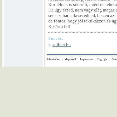
Kornélnak is sikerült, miért ne lehet
Ha úgy érzed, nem vagy elég magas e
sem szabad elkeseredned, hiszen az 
de fontos, hogy jól taktikázzon és üg
Kosárra fel!
Forrás:
sulinet.hu
Adatvédelem
|
Magunkról
|
Impresszum
|
Copyright
|
Part