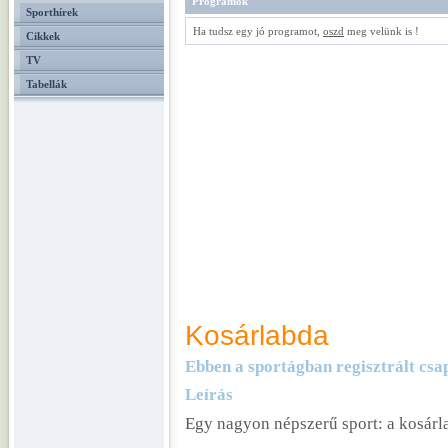
Programok
Sporthírek
Ha tudsz egy jó programot,
oszd
meg velünk is !
Cikkek
TV
Tabellák
Kosárlabda
Ebben a sportágban regisztrált cs
Leírás
Egy nagyon népszerű sport: a kosárl