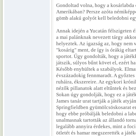
Gondoltad volna, hogy a kosárlabda ő
Amerikában? Persze azóta némiképpen
gömb alakú golyót kell beledobni eg
Annak idején a Yucatán félszigeten é
a mai palánknak nevezett tárgy akko
helyeztek. Az igazság az, hogy nem vo
"kosárig" ment, de így is órákig elta
sportot. Úgy gondolták, hogy a játékk
játszik, súlyos bűnt követ el, ezért hal
Később enyhültek a szabályok. Elmar
évszázadokig fennmaradt. A győztes d
ruháira, ékszereire. Az egykori krón
nézők pillanatok alatt eltűntek és be
Sokan úgy gondolják, hogy ez a játé
James tanár urat tartják a játék aty
Springfieldben gyümölcsöskosarat erősí
hogy ebbe próbálják beledobni a lab
unalmasnak tartották az állandó torn
legalább annyira érdekes, mint a foc
ötletét és hamar megszerették a játé