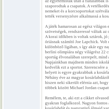
az egyetemisták után a fiatalabbak 
szaporodtak a csapatok. A vetélkedé
nemeket és a korcsoportokat szétvál
tették versenyzésre alkalmassá a kos
A játék hamarosan az egész világon e
szövetségek, rendszeressé váltak az 
A korai időkben is voltak sztárok, j
óriásnak számító Joe Lapchick. Volt 
különböző ligában, s így akár egy nap
berlini olimpiára négy világrész 22 
sportág élvonalában szerepelt, mind a
Napjainkban majdnem minden iskolába
kedvelik ezt a sportot. Szerencsére a 
helyett is egyre gyakrabbak a kosárl
Néhány éve az magyar kosárlabdázók 
hiszen neki sikerült elérnia azt, hog
többek között Michael Jordan csapat
Remélem, te, aki ezt a cikket olvasod,
gyakran foglalkozol. Nagyon fontos a
kosárlabdát és nagyratörő álmaid van