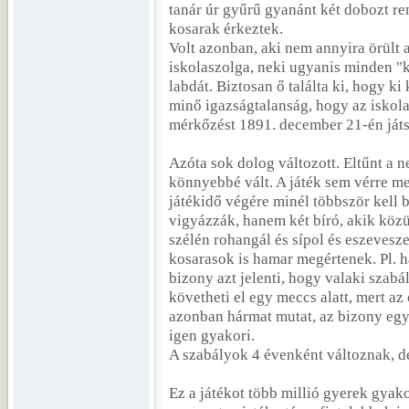
tanár úr gyűrű gyanánt két dobozt re
kosarak érkeztek.
Volt azonban, aki nem annyira örült 
iskolaszolga, neki ugyanis minden "ko
labdát. Biztosan ő találta ki, hogy k
minő igazságtalanság, hogy az iskola
mérkőzést 1891. december 21-én játs
Azóta sok dolog változott. Eltűnt a
könnyebbé vált. A játék sem vérre me
játékidő végére minél többször kell b
vigyázzák, hanem két bíró, akik közül
szélén rohangál és sípol és eszevesz
kosarasok is hamar megértenek. Pl. ha 
bizony azt jelenti, hogy valaki szab
követheti el egy meccs alatt, mert az 
azonban hármat mutat, az bizony egy
igen gyakori.
A szabályok 4 évenként változnak, de
Ez a játékot több millió gyerek gyako