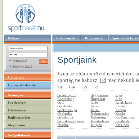
Belépés
Intézmények
Programok
Sportbarát keres
Sportjaink
Regisztráció
Elfelejtett jelszó
Ezen az oldalon rövid ismertetőket ta
Csapataim
sportág ne habozz,
írd
meg nekünk és
Új csapat felvétele
A-F
G-K
L-S
T-Z
Személyes
Galambsport
Hegymászás
Jóga
Geocaching
Horgászat
Judo
Golf
Iaido
Kajak-kenu
Levelezésem
Gördeszka
Íjászat
Karate
Görkorcsolya
Jet-ski
Kempo
Hirdetéseim
Gyaloglás
Jégkorcsolya
Kendo
Gyeplabda
Jégkorong
Kerékpározás
Emlékeztetőim
Gyorskorcsolyázás
Jégvitorlázás
Kézilabda
Hastánc
Jiu-jitsu
Kick-box
Meghívóim
Szolgáltatások