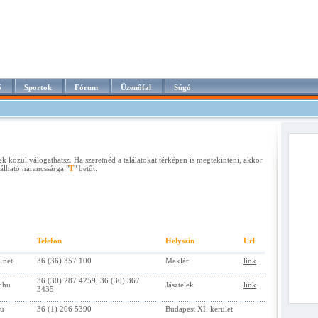
ő
Sportok
Fórum
Üzenőfal
Súgó
ek közül válogathatsz. Ha szeretnéd a találatokat térképen is megtekinteni, akkor
lálható narancssárga "
T
" betűt.
Telefon
Helyszín
Url
.net
36 (36) 357 100
Maklár
link
36 (30) 287 4259, 36 (30) 367
.hu
Jásztelek
link
3435
hu
36 (1) 206 5390
Budapest XI. kerület