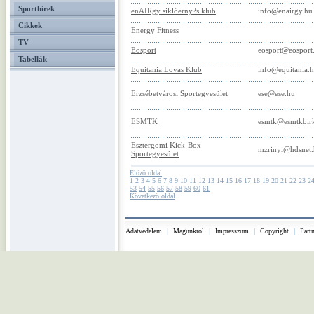
Sporthírek
enAIRgy siklóerny?s klub
info@enairgy.hu
Cikkek
Energy Fitness
TV
Eosport
eosport@eosport
Tabellák
Equitania Lovas Klub
info@equitania.
Erzsébetvárosi Sportegyesület
ese@ese.hu
ESMTK
esmtk@esmtkbir
Esztergomi Kick-Box
mzrinyi@hdsnet
Sportegyesület
Előző oldal
1
2
3
4
5
6
7
8
9
10
11
12
13
14
15
16
17
18
19
20
21
22
23
2
53
54
55
56
57
58
59
60
61
Következő oldal
Adatvédelem
|
Magunkról
|
Impresszum
|
Copyright
|
Part