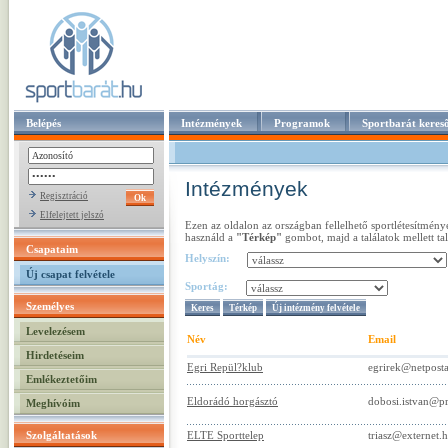
Belépés
Intézmények
Programok
Sportbarát keres
Intézmények
Regisztráció
Elfelejtett jelszó
Ezen az oldalon az országban fellelhető sportlétesítmény
használd a
"Térkép"
gombot, majd a találatok mellett ta
Csapataim
Helyszín:
Új csapat felvétele
Sportág:
Személyes
Levelezésem
Név
Email
Hirdetéseim
Egri Repül?klub
egrirek@netposta
Emlékeztetőim
Eldorádó horgásztó
dobosi.istvan@pr
Meghívóim
Szolgáltatások
ELTE Sporttelep
triasz@externet.