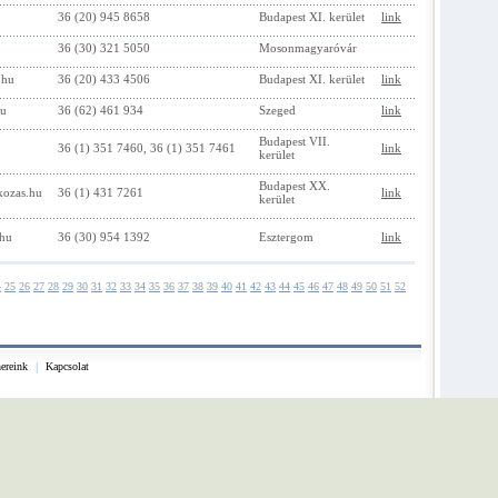
36 (20) 945 8658
Budapest XI. kerület
link
36 (30) 321 5050
Mosonmagyaróvár
.hu
36 (20) 433 4506
Budapest XI. kerület
link
hu
36 (62) 461 934
Szeged
link
Budapest VII.
36 (1) 351 7460, 36 (1) 351 7461
link
kerület
Budapest XX.
kozas.hu
36 (1) 431 7261
link
kerület
.hu
36 (30) 954 1392
Esztergom
link
4
25
26
27
28
29
30
31
32
33
34
35
36
37
38
39
40
41
42
43
44
45
46
47
48
49
50
51
52
nereink
|
Kapcsolat