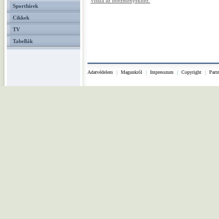
Vissza az intézményekhez.
Sporthírek
Cikkek
TV
Tabellák
Adatvédelem
|
Magunkról
|
Impresszum
|
Copyright
|
Part