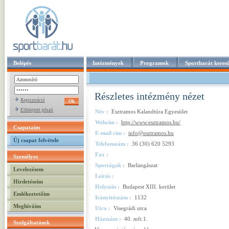
Belépés
Intézmények
Programok
Sportbarát keres
Részletes intézmény nézet
Regisztráció
Elfelejtett jelszó
Név :
Esztramos Kalandtúra Egyesület
Webcím :
http://www.esztramos.hu/
Csapataim
E-mail cím :
info@esztramos.hu
Új csapat felvétele
Telefonszám :
36 (30) 620 5293
Fax :
Személyes
Sportágak :
Barlangászat
Levelezésem
Leírás :
Hirdetéseim
Helyszín :
Budapest XIII. kerület
Emlékeztetőim
Irányítószám :
1132
Meghívóim
Utca :
Visegrádi utca
Házszám :
40. mft.1.
Szolgáltatások